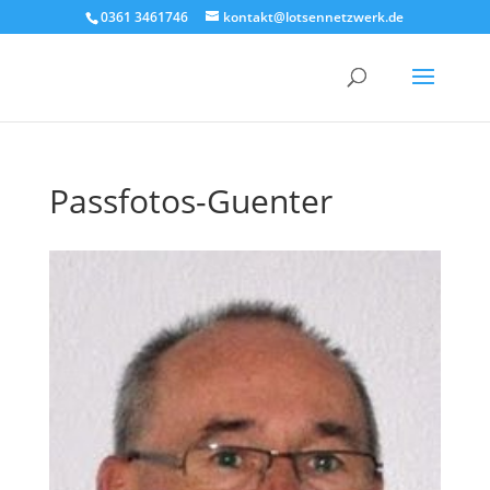
0361 3461746
kontakt@lotsennetzwerk.de
Passfotos-Guenter