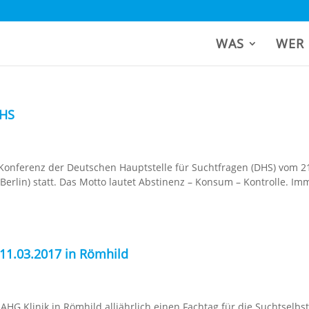
WAS
WER
DHS
e Konferenz der Deutschen Hauptstelle für Suchtfragen (DHS) vom 21
Berlin) statt. Das Motto lautet Abstinenz – Konsum – Kontrolle. Im
 11.03.2017 in Römhild
 AHG Klinik in Römhild alljährlich einen Fachtag für die Suchtselbst