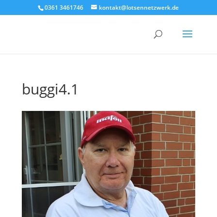
0361 3461746
kontakt@lotsennetzwerk.de
buggi4.1