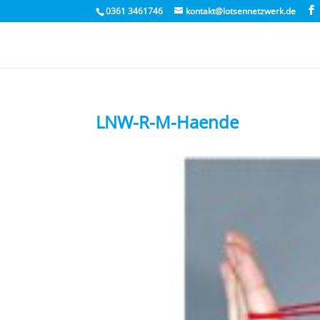
0361 3461746
kontakt@lotsennetzwerk.de
LNW-R-M-Haende