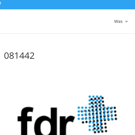
Was
1 081442