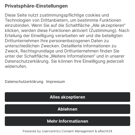
August 2017
Juli 2017
Juni 2017
Mai 2017
April 2017
März 2017
Februar 2017
Impressum
Datenschutz
Cookie-Einstellungen
Sitemap
Förderer / Partner
Anfahrt
© Lotsennetzwerk ≡
Webdesign & SEO
schneider.media