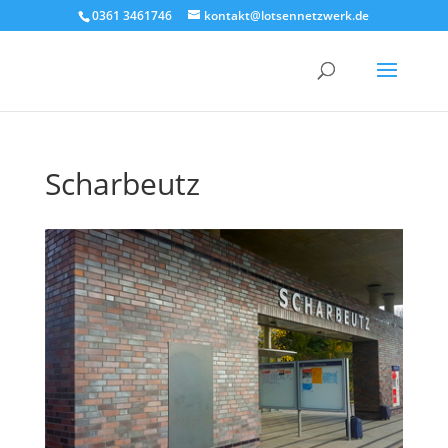
0361 3461746
kontakt@lotsennetzwerk.de
Scharbeutz