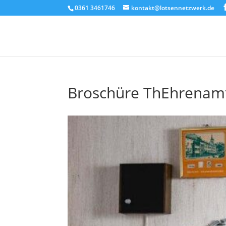
0361 3461746
kontakt@lotsennetzwerk.de
Broschüre ThEhrenamt